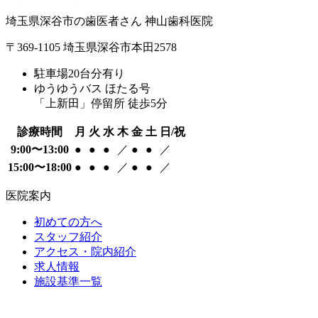
埼玉県深谷市の歯医者さん 神山歯科医院
〒369-1105 埼玉県深谷市本田2578
駐車場20台分有り
ゆうゆうバス ほたる号
「上新田」停留所 徒歩5分
診療時間
月
火
水
木
金
土
日/祝
9:00〜13:00
●
●
●
／
●
●
／
15:00〜18:00
●
●
●
／
●
●
／
医院案内
初めての方へ
スタッフ紹介
アクセス・院内紹介
求人情報
施設基準一覧