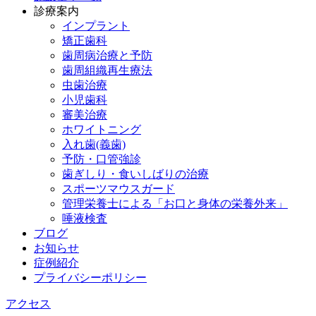
診療案内
インプラント
矯正歯科
歯周病治療と予防
歯周組織再生療法
虫歯治療
小児歯科
審美治療
ホワイトニング
入れ歯(義歯)
予防・口管強診
歯ぎしり・食いしばりの治療
スポーツマウスガード
管理栄養士による「お口と身体の栄養外来」
唾液検査
ブログ
お知らせ
症例紹介
プライバシーポリシー
アクセス