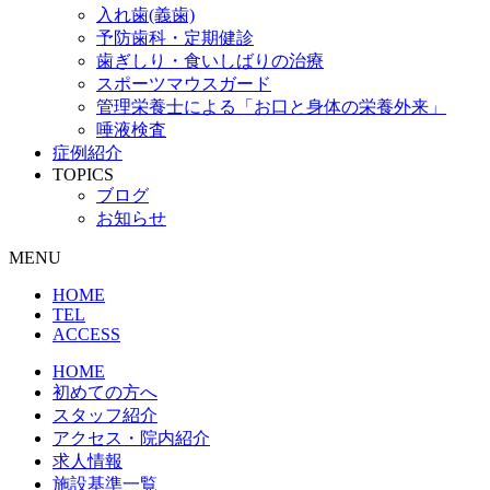
入れ歯(義歯)
予防歯科・定期健診
歯ぎしり・食いしばりの治療
スポーツマウスガード
管理栄養士による「お口と身体の栄養外来」
唾液検査
症例紹介
TOPICS
ブログ
お知らせ
MENU
HOME
TEL
ACCESS
HOME
初めての方へ
スタッフ紹介
アクセス・院内紹介
求人情報
施設基準一覧