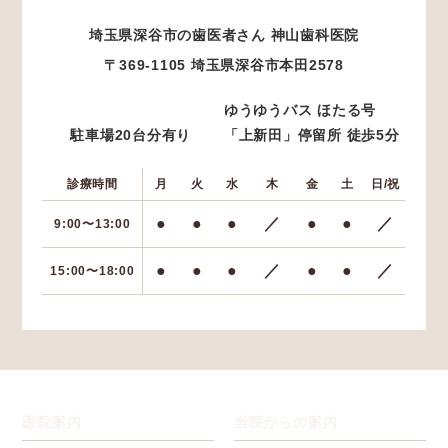
埼玉県深谷市の歯医者さん 神山歯科医院
〒369-1105 埼玉県深谷市本田2578
ゆうゆうバス ほたる号
駐車場20台分有り
「上新田」停留所 徒歩5分
診療時間
月
火
水
木
金
土
日/祝
●
●
●
／
●
●
／
9:00〜13:00
●
●
●
／
●
●
／
15:00〜18:00
医院案内
当院からの案内